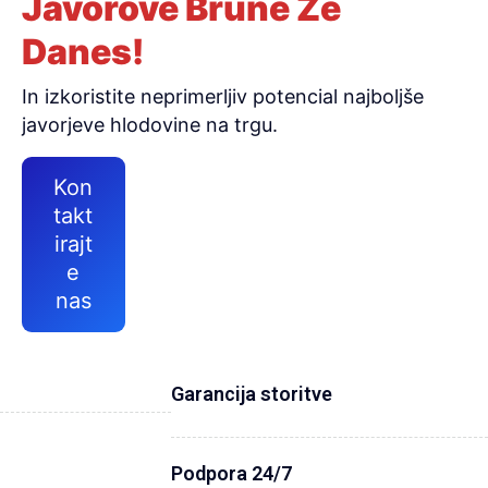
Javorove Brune Že
Danes!
In izkoristite neprimerljiv potencial najboljše
javorjeve hlodovine na trgu.
Kon
takt
irajt
e
nas
Garancija storitve
Podpora 24/7