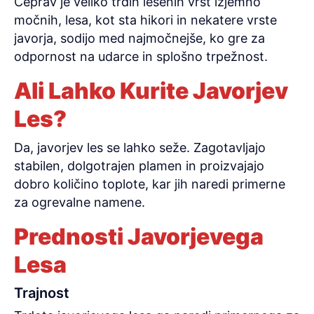
Čeprav je veliko trdih lesenih vrst izjemno
močnih, lesa, kot sta hikori in nekatere vrste
javorja, sodijo med najmočnejše, ko gre za
odpornost na udarce in splošno trpežnost.
Ali Lahko Kurite Javorjev
Les?
Da, javorjev les se lahko seže. Zagotavljajo
stabilen, dolgotrajen plamen in proizvajajo
dobro količino toplote, kar jih naredi primerne
za ogrevalne namene.
Prednosti Javorjevega
Lesa
Trajnost