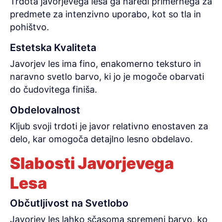
Trdota javorjevega lesa ga naredi primernega za
predmete za intenzivno uporabo, kot so tla in
pohištvo.
Estetska Kvaliteta
Javorjev les ima fino, enakomerno teksturo in
naravno svetlo barvo, ki jo je mogoče obarvati
do čudovitega finiša.
Obdelovalnost
Kljub svoji trdoti je javor relativno enostaven za
delo, kar omogoča detajlno lesno obdelavo.
Slabosti Javorjevega
Lesa
Občutljivost na Svetlobo
Javorjev les lahko sčasoma spremeni barvo, ko